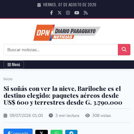
VIERNES, 07 DE AGOSTO DE 2026
Menú
Inicio
Si soñás con ver la nieve, Bariloche es el
destino elegido: paquetes aéreos desde
US$ 600 y terrestres desde G. 3.790.000
09/07/2026 01:00
3 min lectura
308 vistas
Compartir