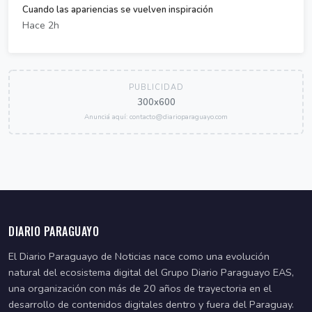
Cuando las apariencias se vuelven inspiración
Hace 2h
PUBLICIDAD
300x600
Anunciá aquí: contacto@diarioparaguayo.com
DIARIO PARAGUAYO
El Diario Paraguayo de Noticias nace como una evolución
natural del ecosistema digital del Grupo Diario Paraguayo EAS,
una organización con más de 20 años de trayectoria en el
desarrollo de contenidos digitales dentro y fuera del Paraguay.