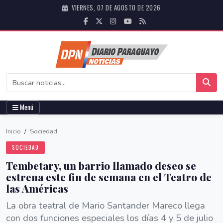
VIERNES, 07 DE AGOSTO DE 2026
Menú
Inicio
/
Sociedad
SOCIEDAD
Tembetary, un barrio llamado deseo se
estrena este fin de semana en el Teatro de
las Américas
La obra teatral de Mario Santander Mareco llega
con dos funciones especiales los días 4 y 5 de julio