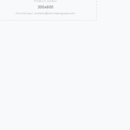
PUBLICIDAD
300x600
Anunciá aquí: contacto@diarioparaguayo.com