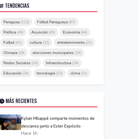
TENDENCIAS
Paraguay
Fútbol Paraguayo
(123)
(67)
Política
Asunción
Economía
(46)
(45)
(44)
Futbol
cultura
entretenimiento
(41)
(32)
(31)
Olimpia
elecciones municipales
(26)
(24)
Redes Sociales
Infraestructura
(24)
(24)
Educación
tecnología
clima
(24)
(22)
(21)
MÁS RECIENTES
Kylian Mbappé comparte momentos de
descanso junto a Ester Expósito
Hace 1h