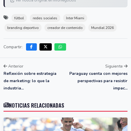
Ver noticia original en InfoNegocios
fútbol
redes sociales
Inter Miami
branding deportivo
creador de contenido
Mundial 2026
Compartir:
Anterior
Siguiente
Reflexión sobre estrategia
Paraguay cuenta con mejores
de marketing: lo que la
perspectivas para resistir
industria...
impac...
NOTICIAS RELACIONADAS