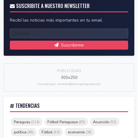
SUSCRIBITE A NUESTRO NEWSLETTER
Recibí las noticias más importantes en tu email.
Suscribirme
PUBLICIDAD
300x250
Anunciá aquí: contacto@diarioparaguayo.com
TENDENCIAS
Paraguay
Fútbol Paraguayo
Asunción
(114)
(65)
(52)
política
Fútbol
economía
(48)
(43)
(38)