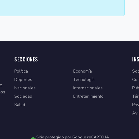
SECCIONES
IN
Política
Economía
Sob
Deportes
Tecnología
Con
de
Nacionales
Internacionales
Pub
dos
Sociedad
Entretenimiento
Tér
Salud
Pri
Avi
Sitio protegido por Google reCAPTCHA