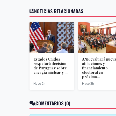
NOTICIAS RELACIONADAS
Estados Unidos
ANR evaluará nuev
respetará decisión
afiliaciones y
de Paraguay sobre
financiamiento
energía nuclear y ...
electoral en
próxima...
Hace 2h
Hace 2h
COMENTARIOS (0)