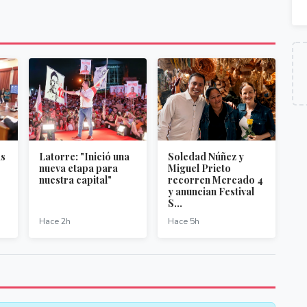
as
Latorre: "Inició una
Soledad Núñez y
nueva etapa para
Miguel Prieto
nuestra capital"
recorren Mercado 4
y anuncian Festival
S...
Hace 2h
Hace 5h