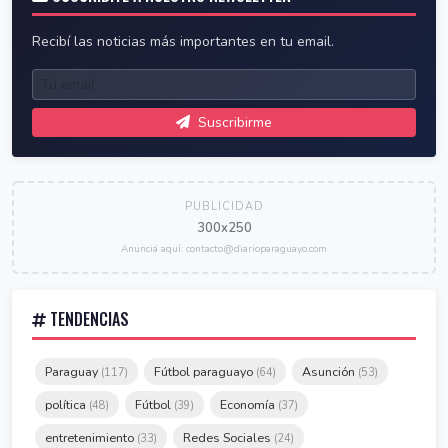
Recibí las noticias más importantes en tu email.
Suscribirme
PUBLICIDAD
300x250
Anunciá aquí: contacto@diarioparaguayo.com
TENDENCIAS
Paraguay
Fútbol paraguayo
Asunción
(117)
(64)
(53)
política
Fútbol
Economía
(48)
(39)
(37)
entretenimiento
Redes Sociales
(33)
(24)