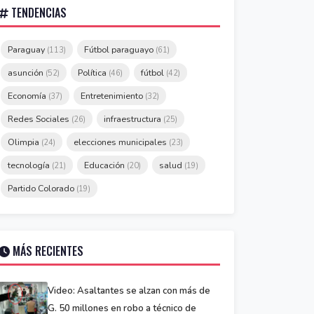
TENDENCIAS
Paraguay
Fútbol paraguayo
(113)
(61)
asunción
Política
fútbol
(52)
(46)
(42)
Economía
Entretenimiento
(37)
(32)
Redes Sociales
infraestructura
(26)
(25)
Olimpia
elecciones municipales
(24)
(23)
tecnología
Educación
salud
(21)
(20)
(19)
Partido Colorado
(19)
MÁS RECIENTES
Video: Asaltantes se alzan con más de
G. 50 millones en robo a técnico de