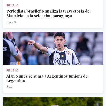
DEPORTES
Periodista brasileño analiza la trayectoria de
Mauricio en la selección paraguaya
Hace 9h
DEPORTES
Alan Núñez se suma a Argentinos Juniors de
Argentina
Ayer