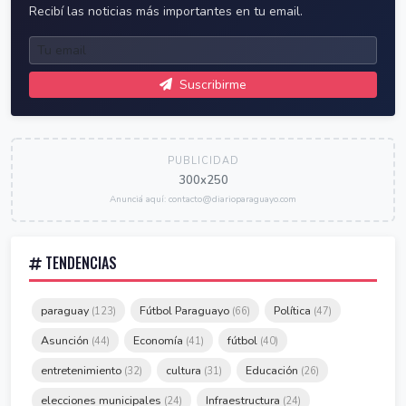
Recibí las noticias más importantes en tu email.
Suscribirme
PUBLICIDAD
300x250
Anunciá aquí: contacto@diarioparaguayo.com
TENDENCIAS
paraguay
Fútbol Paraguayo
Política
(123)
(66)
(47)
Asunción
Economía
fútbol
(44)
(41)
(40)
entretenimiento
cultura
Educación
(32)
(31)
(26)
elecciones municipales
Infraestructura
(24)
(24)