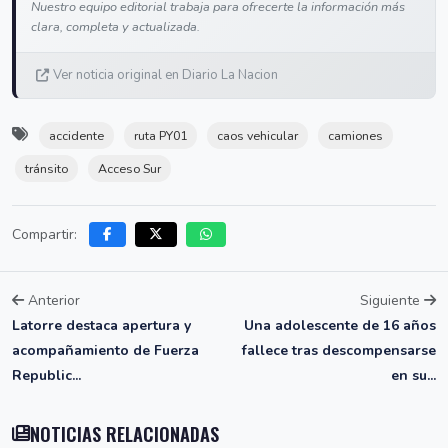
Nuestro equipo editorial trabaja para ofrecerte la información más
clara, completa y actualizada.
Ver noticia original en Diario La Nacion
accidente
ruta PY01
caos vehicular
camiones
tránsito
Acceso Sur
Compartir:
Anterior
Siguiente
Latorre destaca apertura y
Una adolescente de 16 años
acompañamiento de Fuerza
fallece tras descompensarse
Republic...
en su...
NOTICIAS RELACIONADAS