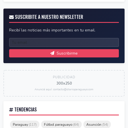
SUSCRIBITE A NUESTRO NEWSLETTER
Recibí las noticias más importantes en tu email.
Suscribirme
PUBLICIDAD
300x250
Anunciá aquí: contacto@diarioparaguayo.com
TENDENCIAS
Paraguay
Fútbol paraguayo
Asunción
(117)
(64)
(54)