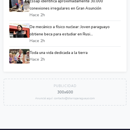
Essap identifica aproximadamente 30.000
conexiones irregulares en Gran Asunción
Hace 2h
De mecánico a físico nuclear: Joven paraguayo
obtiene beca para estudiar en Rusi...
Hace 2h
Toda una vida dedicada a la tierra
Hace 2h
PUBLICIDAD
300x600
Anunciá aquí: contacto@diarioparaguayo.com