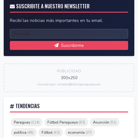
SUSCRIBITE A NUESTRO NEWSLETTER
Recibí las noticias más importantes en tu email.
Suscribirme
PUBLICIDAD
300x250
Anunciá aquí: contacto@diarioparaguayo.com
TENDENCIAS
Paraguay
Fútbol Paraguayo
Asunción
(114)
(63)
(51)
política
Fútbol
economía
(48)
(43)
(37)