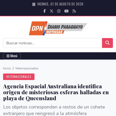
VIERNES, 07 DE AGOSTO DE 2026
Menú
Inicio
/
Internacionales
INTERNACIONALES
Agencia Espacial Australiana identifica
origen de misteriosas esferas halladas en
playa de Queensland
Los objetos corresponden a restos de un cohete
extranjero que reingresó a la atmósfera