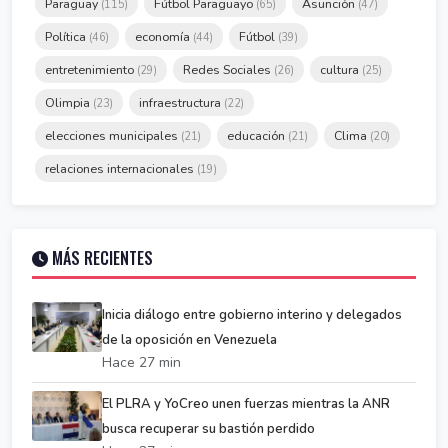
Paraguay
Fútbol Paraguayo
Asunción
(115)
(65)
(47)
Política
economía
Fútbol
(46)
(44)
(39)
entretenimiento
Redes Sociales
cultura
(29)
(26)
(25)
Olimpia
infraestructura
(23)
(22)
elecciones municipales
educación
Clima
(21)
(21)
(20)
relaciones internacionales
(19)
MÁS RECIENTES
Inicia diálogo entre gobierno interino y delegados
de la oposición en Venezuela
Hace 27 min
El PLRA y YoCreo unen fuerzas mientras la ANR
busca recuperar su bastión perdido