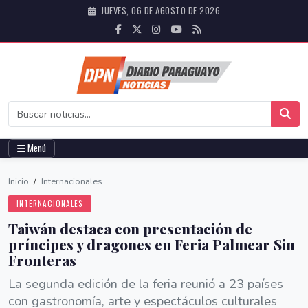
JUEVES, 06 DE AGOSTO DE 2026
Menú
Inicio
/
Internacionales
INTERNACIONALES
Taiwán destaca con presentación de
príncipes y dragones en Feria Palmear Sin
Fronteras
La segunda edición de la feria reunió a 23 países
con gastronomía, arte y espectáculos culturales