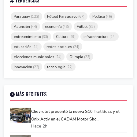
TENDENCIAS
Paraguay
Fútbol Paraguayo
Política
(122)
(67)
(46)
Asunción
economía
Fútbol
(44)
(43)
(39)
entretenimiento
Cultura
infraestructura
(33)
(29)
(24)
educación
redes sociales
(24)
(24)
elecciones municipales
Olimpia
(24)
(23)
innovación
tecnología
(22)
(22)
MÁS RECIENTES
Chevrolet presentó la nueva S10 Trail Boss y el
Onix Activ en el CADAM Motor Sho...
Hace 2h