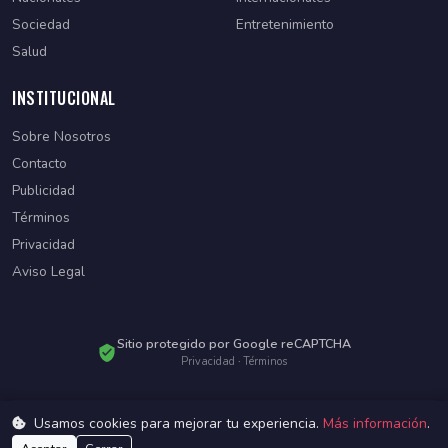
Sociedad
Entretenimiento
Salud
INSTITUCIONAL
Sobre Nosotros
Contacto
Publicidad
Términos
Privacidad
Aviso Legal
Sitio protegido por Google reCAPTCHA
Privacidad
·
Términos
Usamos cookies para mejorar tu experiencia.
Más información
.
© 2026 Diario Paraguayo. Todos los derechos reservados.
Desarrollado por
WebSiteParaguay