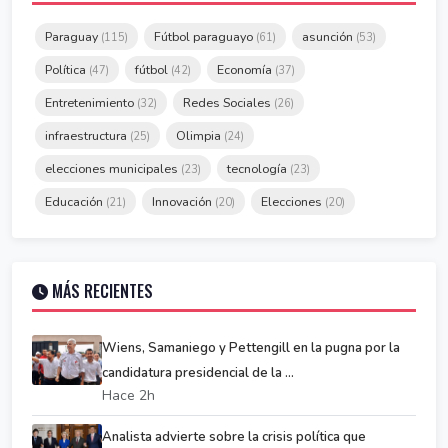
Paraguay
Fútbol paraguayo
asunción
(115)
(61)
(53)
Política
fútbol
Economía
(47)
(42)
(37)
Entretenimiento
Redes Sociales
(32)
(26)
infraestructura
Olimpia
(25)
(24)
elecciones municipales
tecnología
(23)
(23)
Educación
Innovación
Elecciones
(21)
(20)
(20)
MÁS RECIENTES
Wiens, Samaniego y Pettengill en la pugna por la
candidatura presidencial de la ...
Hace 2h
Analista advierte sobre la crisis política que