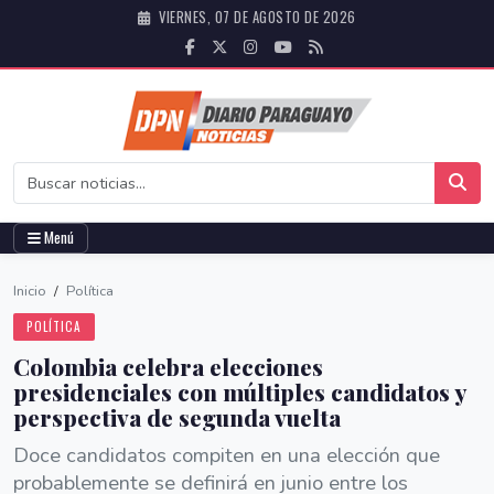
VIERNES, 07 DE AGOSTO DE 2026
Menú
Inicio
/
Política
POLÍTICA
Colombia celebra elecciones
presidenciales con múltiples candidatos y
perspectiva de segunda vuelta
Doce candidatos compiten en una elección que
probablemente se definirá en junio entre los