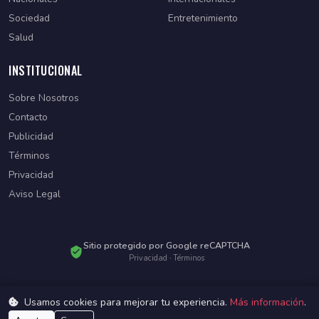
Sociedad
Entretenimiento
Salud
INSTITUCIONAL
Sobre Nosotros
Contacto
Publicidad
Términos
Privacidad
Aviso Legal
Sitio protegido por Google reCAPTCHA
Privacidad
·
Términos
Usamos cookies para mejorar tu experiencia.
Más información
.
© 2026 Diario Paraguayo. Todos los derechos reservados.
Desarrollado por
WebSiteParaguay