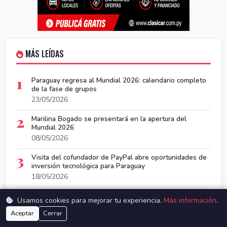
MÁS LEÍDAS
1
Paraguay regresa al Mundial 2026: calendario completo
de la fase de grupos
23/05/2026
2
Marilina Bogado se presentará en la apertura del
Mundial 2026
08/05/2026
3
Visita del cofundador de PayPal abre oportunidades de
inversión tecnológica para Paraguay
18/05/2026
4
Falleció Eladio Zárate, legendario goleador paraguayo
Usamos cookies para mejorar tu experiencia.
Más información
.
05/05/2026
Aceptar
Cerrar
Paraguaya se convierte en fenómeno viral en redes