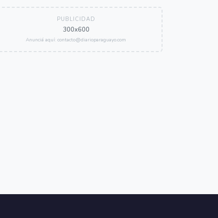
PUBLICIDAD
300x600
Anunciá aquí: contacto@diarioparaguayo.com