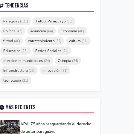
TENDENCIAS
Paraguay
Fútbol Paraguayo
(121)
(66)
Política
Asunción
Economía
(46)
(44)
(40)
fútbol
entretenimiento
cultura
(40)
(32)
(31)
Educación
Redes Sociales
(25)
(24)
elecciones municipales
Olimpia
(24)
(24)
Infraestructura
innovación
(23)
(21)
tecnología
(21)
MÁS RECIENTES
APA, 75 años resguardando el derecho
de autor paraguayo