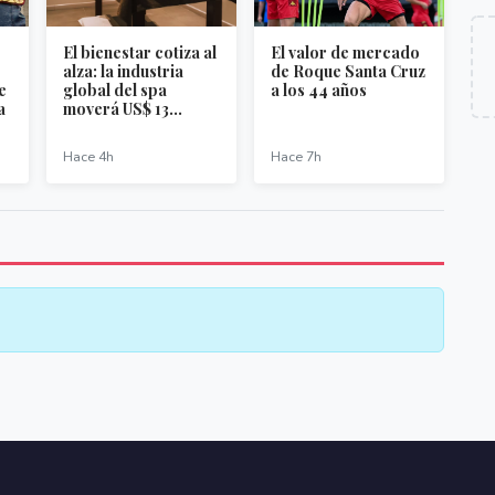
El bienestar cotiza al
El valor de mercado
alza: la industria
de Roque Santa Cruz
e
global del spa
a los 44 años
a
moverá US$ 13...
Hace 4h
Hace 7h