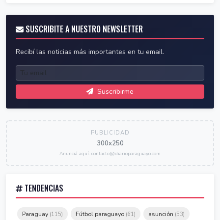
SUSCRIBITE A NUESTRO NEWSLETTER
Recibí las noticias más importantes en tu email.
Suscribirme
PUBLICIDAD
300x250
Anunciá aquí: contacto@diarioparaguayo.com
TENDENCIAS
Paraguay
Fútbol paraguayo
asunción
(115)
(61)
(53)