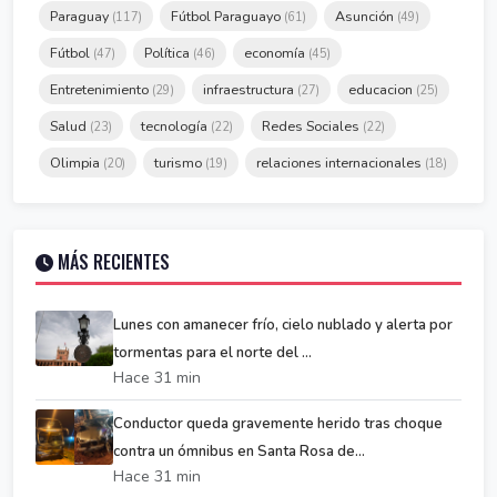
Paraguay
Fútbol Paraguayo
Asunción
(117)
(61)
(49)
Fútbol
Política
economía
(47)
(46)
(45)
Entretenimiento
infraestructura
educacion
(29)
(27)
(25)
Salud
tecnología
Redes Sociales
(23)
(22)
(22)
Olimpia
turismo
relaciones internacionales
(20)
(19)
(18)
MÁS RECIENTES
Lunes con amanecer frío, cielo nublado y alerta por
tormentas para el norte del ...
Hace 31 min
Conductor queda gravemente herido tras choque
contra un ómnibus en Santa Rosa de...
Hace 31 min