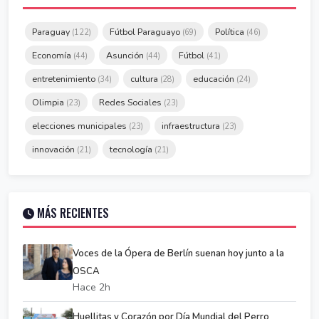
Paraguay
Fútbol Paraguayo
Política
(122)
(69)
(46)
Economía
Asunción
Fútbol
(44)
(44)
(41)
entretenimiento
cultura
educación
(34)
(28)
(24)
Olimpia
Redes Sociales
(23)
(23)
elecciones municipales
infraestructura
(23)
(23)
innovación
tecnología
(21)
(21)
MÁS RECIENTES
Voces de la Ópera de Berlín suenan hoy junto a la
OSCA
Hace 2h
Huellitas y Corazón por Día Mundial del Perro