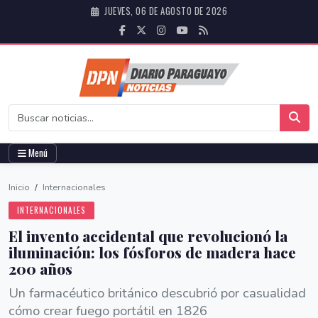
JUEVES, 06 DE AGOSTO DE 2026
Menú
Inicio
/
Internacionales
INTERNACIONALES
El invento accidental que revolucionó la
iluminación: los fósforos de madera hace
200 años
Un farmacéutico británico descubrió por casualidad
cómo crear fuego portátil en 1826