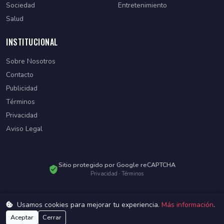
Sociedad
Entretenimiento
Salud
INSTITUCIONAL
Sobre Nosotros
Contacto
Publicidad
Términos
Privacidad
Aviso Legal
Sitio protegido por Google reCAPTCHA
Privacidad
·
Términos
Usamos cookies para mejorar tu experiencia.
Más información
.
© 2026 Diario Paraguayo. Todos los derechos reservados.
Desarrollado por
WebSiteParaguay
Aceptar
Cerrar