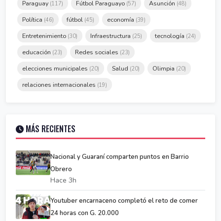
Paraguay
Fútbol Paraguayo
Asunción
(117)
(57)
(48)
Política
fútbol
economía
(46)
(45)
(39)
Entretenimiento
Infraestructura
tecnología
(30)
(25)
(24)
educación
Redes sociales
(23)
(23)
elecciones municipales
Salud
Olimpia
(20)
(20)
(20)
relaciones internacionales
(19)
MÁS RECIENTES
Nacional y Guaraní comparten puntos en Barrio
Obrero
Hace 3h
Youtuber encarnaceno completó el reto de comer
24 horas con G. 20.000