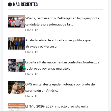
MÁS RECIENTES
Wiens, Samaniego y Pettengill en la pugna por la
candidatura presidencial de la ...
Hace 1h
Analista advierte sobre la crisis política que
atraviesa el Mercosur
Hace 1h
España e Italia implementan controles fronterizos
recíprocos por crisis migrator...
Hace 1h
OPS emite alerta epidemiológica por brote de
sarampión en América
Hace 1h
El Niño 2026-2027: impacto previsto en la