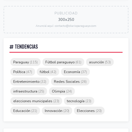
PUBLICIDAD
300x250
Anunciá aquí: contacto@diarioparaguayo.com
TENDENCIAS
Paraguay
Fútbol paraguayo
asunción
(115)
(61)
(53)
Política
fútbol
Economía
(47)
(42)
(37)
Entretenimiento
Redes Sociales
(32)
(26)
infraestructura
Olimpia
(25)
(24)
elecciones municipales
tecnología
(23)
(23)
Educación
Innovación
Elecciones
(21)
(20)
(20)