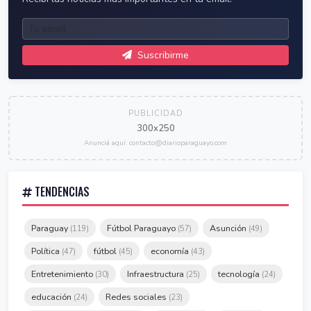
Suscribirme
PUBLICIDAD
300x250
Anunciá aquí: contacto@diarioparaguayo.com
TENDENCIAS
Paraguay
Fútbol Paraguayo
Asunción
(119)
(57)
(49)
Política
fútbol
economía
(47)
(45)
(43)
Entretenimiento
Infraestructura
tecnología
(30)
(25)
(24)
educación
Redes sociales
(24)
(23)