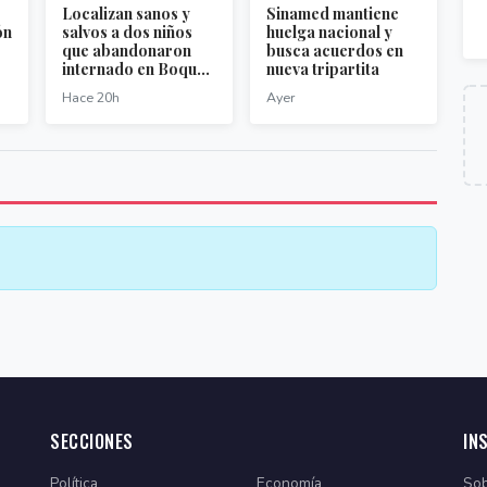
Localizan sanos y
Sinamed mantiene
ón
salvos a dos niños
huelga nacional y
que abandonaron
busca acuerdos en
internado en Boqu...
nueva tripartita
Hace 20h
Ayer
SECCIONES
IN
Política
Economía
Sob