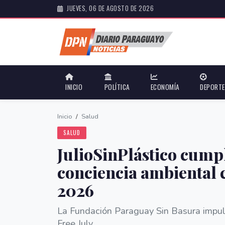
JUEVES, 06 DE AGOSTO DE 2026
INICIO
POLÍTICA
ECONOMÍA
DEPORT
Inicio
/
Salud
SALUD
JulioSinPlástico cump
conciencia ambiental 
2026
La Fundación Paraguay Sin Basura impuls
Free July