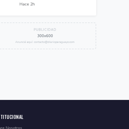
Hace 2h
PUBLICIDAD
300x600
Anunciá aquí: contacto@diarioparaguayo.com
STITUCIONAL
re Nosotros