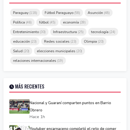
Paraguay
Fútbol Paraguayo
Asunción
(118)
(58)
(48)
Política
fútbol
economía
(46)
(45)
(39)
Entretenimiento
Infraestructura
tecnología
(30)
(25)
(24)
educación
Redes sociales
Olimpia
(23)
(23)
(20)
Salud
elecciones municipales
(20)
(20)
relaciones internacionales
(19)
MÁS RECIENTES
Nacional y Guaraní comparten puntos en Barrio
Obrero
Hace 1h
Youtuber encarnaceno completó el reto de comer