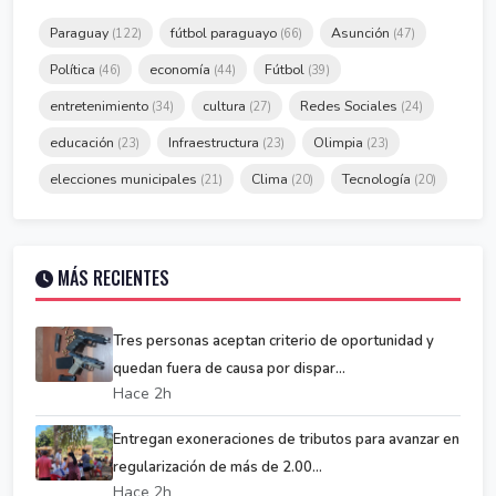
Paraguay
fútbol paraguayo
Asunción
(122)
(66)
(47)
Política
economía
Fútbol
(46)
(44)
(39)
entretenimiento
cultura
Redes Sociales
(34)
(27)
(24)
educación
Infraestructura
Olimpia
(23)
(23)
(23)
elecciones municipales
Clima
Tecnología
(21)
(20)
(20)
MÁS RECIENTES
Tres personas aceptan criterio de oportunidad y
quedan fuera de causa por dispar...
Hace 2h
Entregan exoneraciones de tributos para avanzar en
regularización de más de 2.00...
Hace 2h