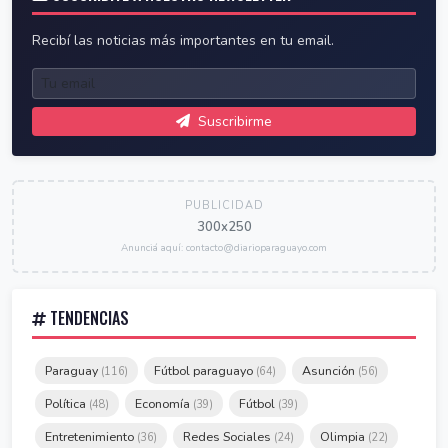
Recibí las noticias más importantes en tu email.
Suscribirme
PUBLICIDAD
300x250
Anunciá aquí: contacto@diarioparaguayo.com
TENDENCIAS
Paraguay
Fútbol paraguayo
Asunción
(116)
(64)
(56)
Política
Economía
Fútbol
(48)
(39)
(39)
Entretenimiento
Redes Sociales
Olimpia
(36)
(24)
(22)