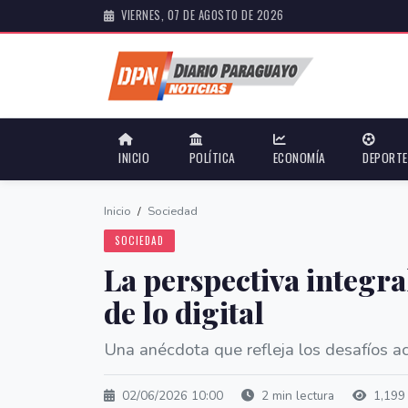
VIERNES, 07 DE AGOSTO DE 2026
INICIO
POLÍTICA
ECONOMÍA
DEPORT
Inicio
/
Sociedad
SOCIEDAD
La perspectiva integra
de lo digital
Una anécdota que refleja los desafíos ac
02/06/2026 10:00
2 min lectura
1,199 