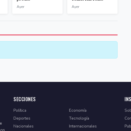
Ayer
Ayer
SECCIONES
IN
Política
Economía
Sob
Deportes
Tecnología
Con
de
Nacionales
Internacionales
Pub
dos