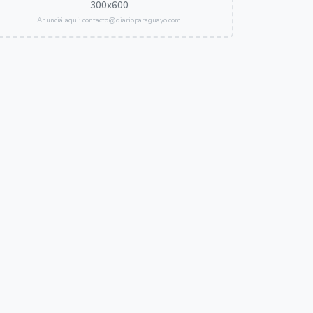
300x600
Anunciá aquí: contacto@diarioparaguayo.com