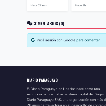
Hace 27 min
Hace 9h
COMENTARIOS (0)
Iniciá sesión con Google
para comentar.
DIARIO PARAGUAYO
El Diario Paraguayo de Noticias nace como una
evolución natural del ecosistema digital del Grupo
Diario Paraguayo EAS, una organización con más 
20 años de trayectoria en el desarrollo de conteni