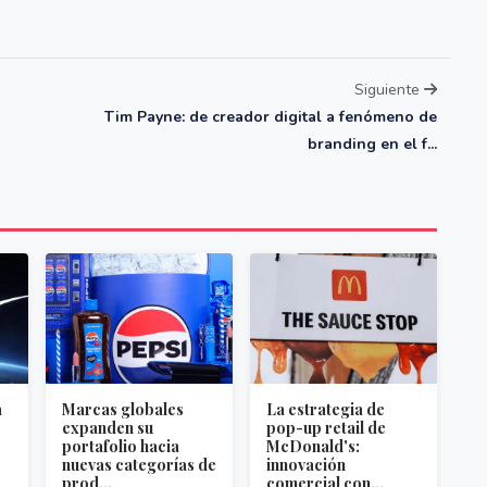
Siguiente
Tim Payne: de creador digital a fenómeno de
branding en el f...
a
Marcas globales
La estrategia de
expanden su
pop-up retail de
portafolio hacia
McDonald's:
nuevas categorías de
innovación
prod...
comercial con...