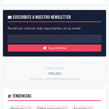
SUSCRIBITE A NUESTRO NEWSLETTER
Recibí las noticias más importantes en tu email.
Suscribirme
PUBLICIDAD
300x250
Anunciá aquí: contacto@diarioparaguayo.com
TENDENCIAS
Paraguay
Fútbol paraguayo
Asunción
(114)
(61)
(51)