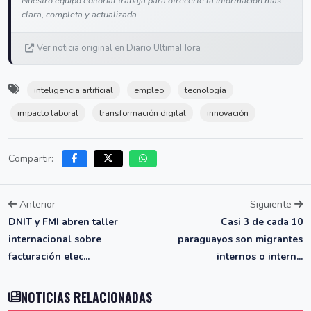
Nuestro equipo editorial trabaja para ofrecerte la información más
clara, completa y actualizada.
Ver noticia original en Diario UltimaHora
inteligencia artificial
empleo
tecnología
impacto laboral
transformación digital
innovación
Compartir:
Anterior
Siguiente
DNIT y FMI abren taller
Casi 3 de cada 10
internacional sobre
paraguayos son migrantes
facturación elec...
internos o intern...
NOTICIAS RELACIONADAS