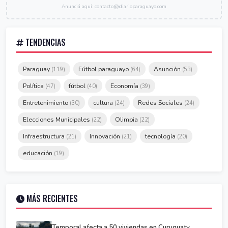
Anunciá aquí: contacto@diarioparaguayo.com
TENDENCIAS
Paraguay
Fútbol paraguayo
Asunción
(119)
(64)
(53)
Política
fútbol
Economía
(47)
(40)
(39)
Entretenimiento
cultura
Redes Sociales
(30)
(24)
(24)
Elecciones Municipales
Olimpia
(22)
(22)
Infraestructura
Innovación
tecnología
(21)
(21)
(20)
educación
(19)
MÁS RECIENTES
Temporal afecta a 50 viviendas en Curuguaty