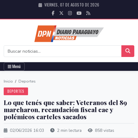
VIERNES, 07 DE AGOSTO DE 2026
Menú
Inicio
/
Deportes
DEPORTES
Lo que tenés que saber: Veteranos del 89
marcharon, recaudación fiscal cae y
polémicos carteles sacados
02/06/2026 16:03
2 min lectura
858 vistas