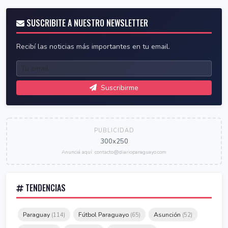
SUSCRIBITE A NUESTRO NEWSLETTER
Recibí las noticias más importantes en tu email.
Suscribirme
PUBLICIDAD
300x250
Anunciá aquí: contacto@diarioparaguayo.com
TENDENCIAS
Paraguay
Fútbol Paraguayo
Asunción
(114)
(65)
(52)