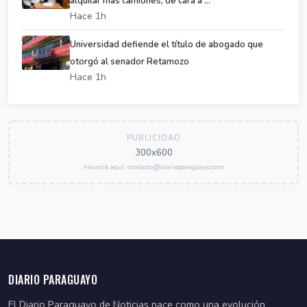
alquilar más camiones, de cara a ...
Hace 1h
Universidad defiende el título de abogado que
otorgó al senador Retamozo
Hace 1h
PUBLICIDAD
300x600
Anunciá aquí: contacto@diarioparaguayo.com
DIARIO PARAGUAYO
El Diario Paraguayo de Noticias nace como una evolución