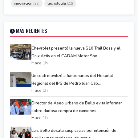
innovación
tecnología
(22)
(22)
MÁS RECIENTES
Chevrolet presentó la nueva S10 Trail Boss y el
Onix Activ en el CADAM Motor Sho...
Hace 1h
Un coatí movilizó a funcionarios del Hospital
Regional del IPS de Pedro Juan Cab...
Hace 1h
Director de Aseo Urbano de Bello evita informar
sobre dudosa compra de camiones
Hace 1h
Luis Bello desata suspicacias por intención de