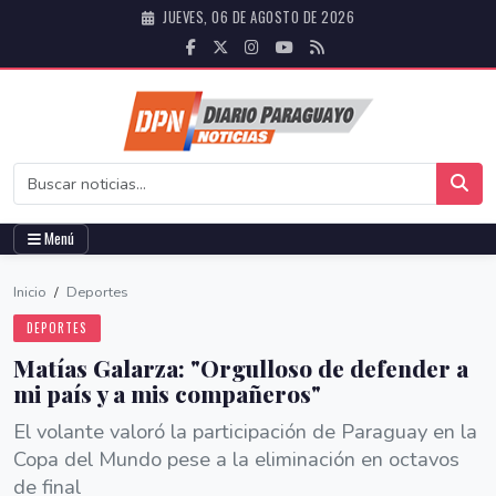
JUEVES, 06 DE AGOSTO DE 2026
Menú
Inicio
/
Deportes
DEPORTES
Matías Galarza: "Orgulloso de defender a
mi país y a mis compañeros"
El volante valoró la participación de Paraguay en la
Copa del Mundo pese a la eliminación en octavos
de final