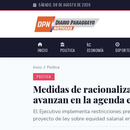
SÁBADO, 08 DE AGOSTO DE 2026
INICIO
POLÍTICA
ECONOMÍA
DEPORT
Inicio
/
Política
POLÍTICA
Medidas de racionaliza
avanzan en la agenda
El Ejecutivo implementa restricciones pr
proyecto de ley sobre equidad salarial en