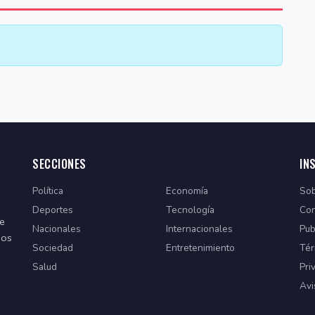
SECCIONES
IN
Política
Economía
Sob
Deportes
Tecnología
Con
de
Nacionales
Internacionales
Pub
dos
Sociedad
Entretenimiento
Tér
Salud
Pri
Avi