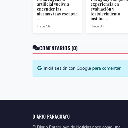
artificial vuelve a
experiencia en
encender las
evaluación y
alarmas tras escapar
fortalecimiento
...
instituc...
Hace 5h
Hace 8h
COMENTARIOS (0)
Iniciá sesión con Google
para comentar.
DIARIO PARAGUAYO
El Diario Paraguayo de Noticias nace como una