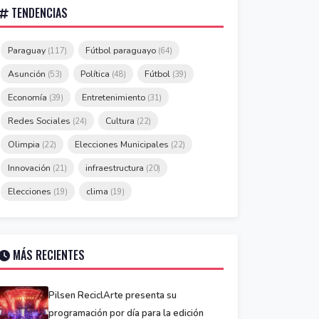
TENDENCIAS
Paraguay
Fútbol paraguayo
(117)
(64)
Asunción
Política
Fútbol
(53)
(48)
(39)
Economía
Entretenimiento
(39)
(31)
Redes Sociales
Cultura
(24)
(22)
Olimpia
Elecciones Municipales
(22)
(22)
Innovación
infraestructura
(21)
(20)
Elecciones
clima
(19)
(19)
MÁS RECIENTES
Pilsen ReciclArte presenta su
programación por día para la edición