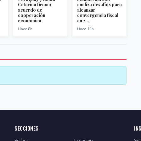
Catarina firman
analiza desafíos para
acuerdo de
alcanzar
cooperación
convergencia fiscal
económica
en 2...
Hace 8h
Hace 11h
SECCIONES
IN
Política
Economía
Sob