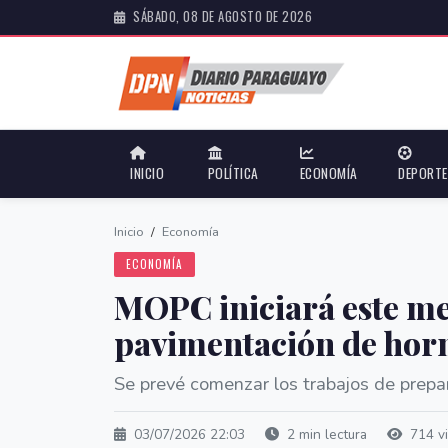
SÁBADO, 08 DE AGOSTO DE 2026
INICIO
POLÍTICA
ECONOMÍA
DEPORT
Inicio
/
Economía
ECONOMÍA
MOPC iniciará este me
pavimentación de hor
Se prevé comenzar los trabajos de prepar
03/07/2026 22:03
2 min lectura
714 vi