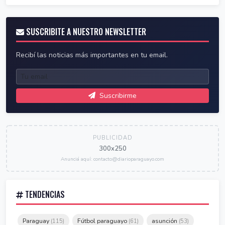
SUSCRIBITE A NUESTRO NEWSLETTER
Recibí las noticias más importantes en tu email.
Suscribirme
PUBLICIDAD
300x250
Anunciá aquí: contacto@diarioparaguayo.com
TENDENCIAS
Paraguay
Fútbol paraguayo
asunción
(115)
(61)
(53)