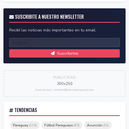
SUSCRIBITE A NUESTRO NEWSLETTER
Recibí las noticias más importantes en tu email.
Suscribirme
PUBLICIDAD
300x250
Anunciá aquí: contacto@diarioparaguayo.com
TENDENCIAS
Paraguay
Fútbol Paraguayo
Asunción
(114)
(63)
(51)