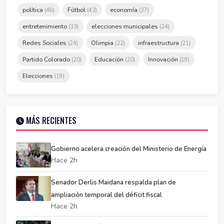
política
Fútbol
economía
(48)
(43)
(37)
entretenimiento
elecciones municipales
(33)
(24)
Redes Sociales
Olimpia
infraestructura
(24)
(22)
(21)
Partido Colorado
Educación
Innovación
(20)
(20)
(19)
Elecciones
(19)
MÁS RECIENTES
Gobierno acelera creación del Ministerio de Energía
Hace 2h
Senador Derlis Maidana respalda plan de
ampliación temporal del déficit fiscal
Hace 2h