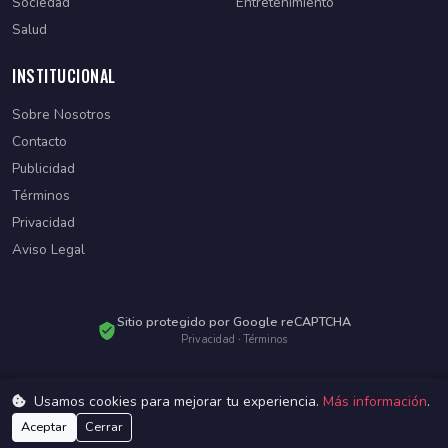
Sociedad
Entretenimiento
Salud
INSTITUCIONAL
Sobre Nosotros
Contacto
Publicidad
Términos
Privacidad
Aviso Legal
Sitio protegido por Google reCAPTCHA
Privacidad
·
Términos
Usamos cookies para mejorar tu experiencia.
Más información
.
© 2026 Diario Paraguayo. Todos los derechos reservados.
Desarrollado por
WebSiteParaguay
Aceptar
Cerrar