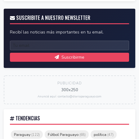
SUSCRIBITE A NUESTRO NEWSLETTER
Recibí las noticias más importantes en tu email.
Suscribirme
PUBLICIDAD
300x250
Anunciá aquí: contacto@diarioparaguayo.com
TENDENCIAS
Paraguay
Fútbol Paraguayo
política
(122)
(68)
(47)