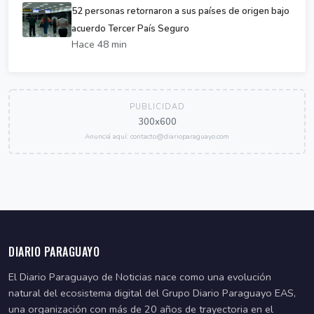
52 personas retornaron a sus países de origen bajo
acuerdo Tercer País Seguro
Hace 48 min
PUBLICIDAD
300x600
Anunciá aquí: contacto@diarioparaguayo.com
DIARIO PARAGUAYO
El Diario Paraguayo de Noticias nace como una evolución
natural del ecosistema digital del Grupo Diario Paraguayo EAS,
una organización con más de 20 años de trayectoria en el