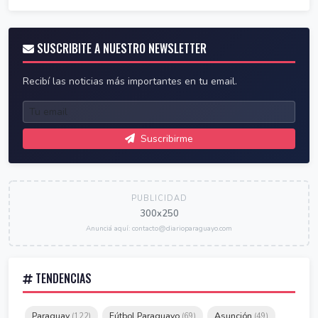
SUSCRIBITE A NUESTRO NEWSLETTER
Recibí las noticias más importantes en tu email.
Suscribirme
PUBLICIDAD
300x250
Anunciá aquí: contacto@diarioparaguayo.com
TENDENCIAS
Paraguay
Fútbol Paraguayo
Asunción
(122)
(69)
(49)