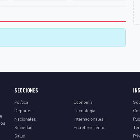
SECCIONES
IN
Política
Economía
Sob
Deportes
Tecnología
Con
de
Nacionales
Internacionales
Pub
dos
Sociedad
Entretenimiento
Tér
Salud
Pri