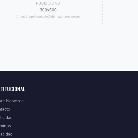
PUBLICIDAD
300x600
Anunciá aquí: contacto@diarioparaguayo.com
STITUCIONAL
re Nosotros
tacto
licidad
minos
vacidad