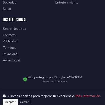
Sociedad
Entretenimiento
Salud
INSTITUCIONAL
Sobre Nosotros
Contacto
Publicidad
Términos
Privacidad
Aviso Legal
Sitio protegido por Google reCAPTCHA
Privacidad
·
Términos
Usamos cookies para mejorar tu experiencia.
Más información
.
© 2026 Diario Paraguayo. Todos los derechos reservados.
Desarrollado por
WebSiteParaguay
Aceptar
Cerrar