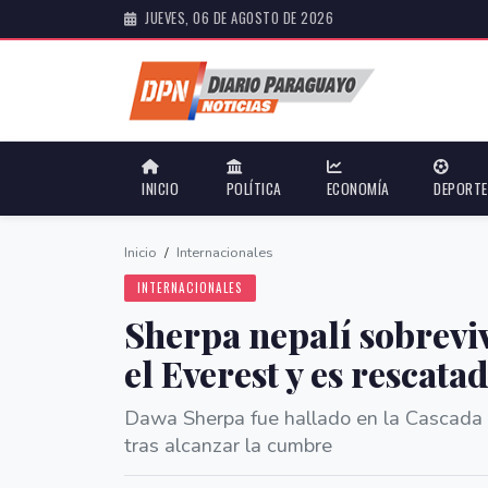
JUEVES, 06 DE AGOSTO DE 2026
INICIO
POLÍTICA
ECONOMÍA
DEPORT
Inicio
/
Internacionales
INTERNACIONALES
Sherpa nepalí sobreviv
el Everest y es rescat
Dawa Sherpa fue hallado en la Cascada 
tras alcanzar la cumbre