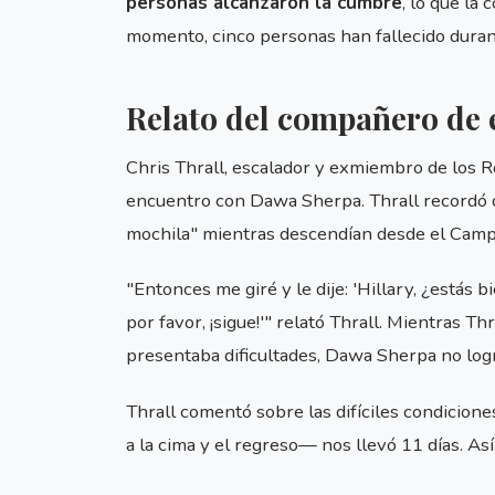
personas alcanzaron la cumbre
, lo que la 
momento, cinco personas han fallecido durant
Relato del compañero de 
Chris Thrall, escalador y exmiembro de los Ro
encuentro con Dawa Sherpa. Thrall recordó 
mochila" mientras descendían desde el Camp
"Entonces me giré y le dije: 'Hillary, ¿estás bi
por favor, ¡sigue!'" relató Thrall. Mientras T
presentaba dificultades, Dawa Sherpa no log
Thrall comentó sobre las difíciles condicione
a la cima y el regreso— nos llevó 11 días. Así 