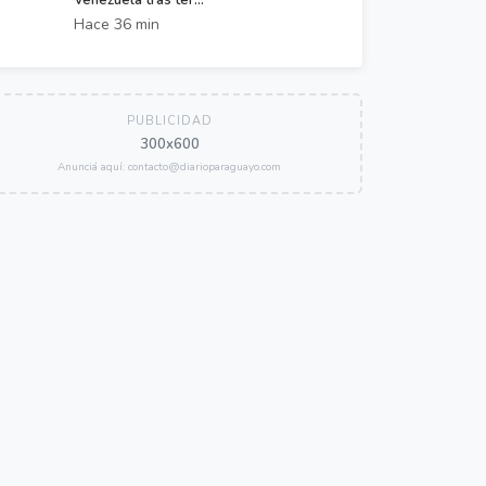
Venezuela tras ter...
Hace 36 min
PUBLICIDAD
300x600
Anunciá aquí: contacto@diarioparaguayo.com