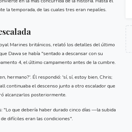
convierte en la más concurrida de la historia. Hasta el
e la temporada, de las cuales tres eran nepalíes.
escalada
yal Marines británicos, relató los detalles del último
que Dawa se había "sentado a descansar con su
amento 4, el último campamento antes de la cumbre.
en, hermano?'. Él respondió: 'sí, sí, estoy bien, Chris;
hrall continuaba el descenso junto a otro escalador que
ró alcanzarlos posteriormente.
s: "Lo que debería haber durado cinco días —la subida
de difíciles eran las condiciones".