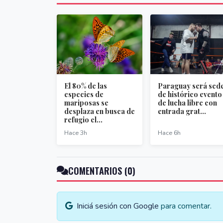
El 80% de las
Paraguay será sed
especies de
de histórico evento
mariposas se
de lucha libre con
desplaza en busca de
entrada grat...
refugio cl...
Hace 3h
Hace 6h
COMENTARIOS (0)
Iniciá sesión con Google
para comentar.