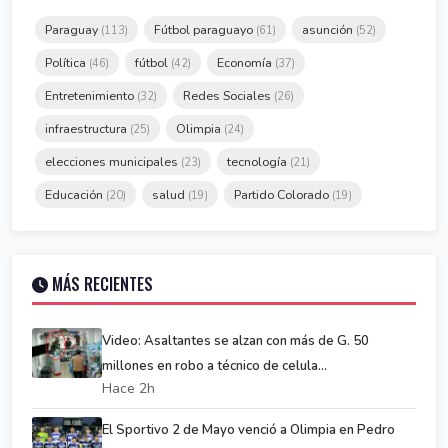
Paraguay
Fútbol paraguayo
asunción
(113)
(61)
(52)
Política
fútbol
Economía
(46)
(42)
(37)
Entretenimiento
Redes Sociales
(32)
(26)
infraestructura
Olimpia
(25)
(24)
elecciones municipales
tecnología
(23)
(21)
Educación
salud
Partido Colorado
(20)
(19)
(19)
MÁS RECIENTES
Video: Asaltantes se alzan con más de G. 50
millones en robo a técnico de celula...
Hace 2h
El Sportivo 2 de Mayo venció a Olimpia en Pedro