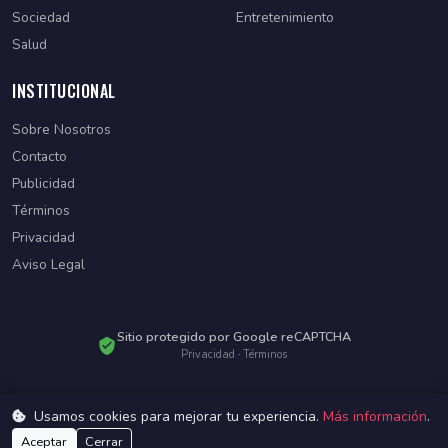
Sociedad
Entretenimiento
Salud
INSTITUCIONAL
Sobre Nosotros
Contacto
Publicidad
Términos
Privacidad
Aviso Legal
Sitio protegido por Google reCAPTCHA
Privacidad
·
Términos
Usamos cookies para mejorar tu experiencia.
Más información
.
© 2026 Diario Paraguayo. Todos los derechos reservados.
Desarrollado por
WebSiteParaguay
Aceptar
Cerrar