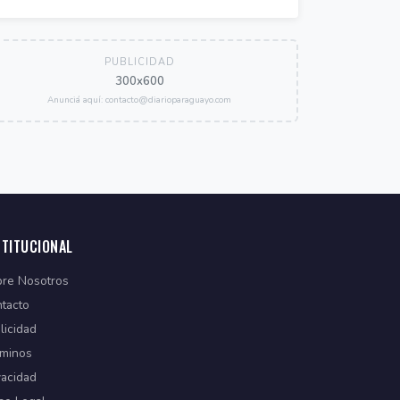
PUBLICIDAD
300x600
Anunciá aquí: contacto@diarioparaguayo.com
STITUCIONAL
re Nosotros
tacto
licidad
minos
vacidad