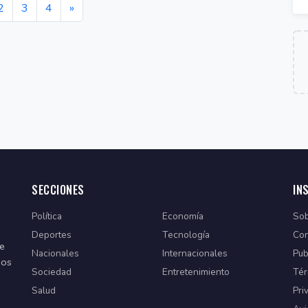
2
3
4
»
SECCIONES
IN
Política
Economía
Sob
Deportes
Tecnología
Con
de
Nacionales
Internacionales
Pub
dos
Sociedad
Entretenimiento
Tér
Salud
Pri