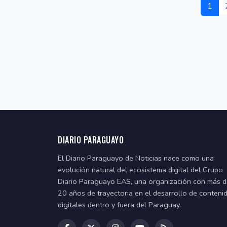
1
DIARIO PARAGUAYO
El Diario Paraguayo de Noticias nace como una
evolución natural del ecosistema digital del Grupo
Diario Paraguayo EAS, una organización con más 
20 años de trayectoria en el desarrollo de conteni
digitales dentro y fuera del Paraguay.