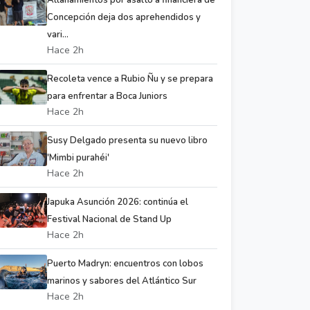
Allanamientos por asalto a financiera de
Concepción deja dos aprehendidos y
vari...
Hace 2h
Recoleta vence a Rubio Ñu y se prepara
para enfrentar a Boca Juniors
Hace 2h
Susy Delgado presenta su nuevo libro
'Mimbi purahéi'
Hace 2h
Japuka Asunción 2026: continúa el
Festival Nacional de Stand Up
Hace 2h
Puerto Madryn: encuentros con lobos
marinos y sabores del Atlántico Sur
Hace 2h