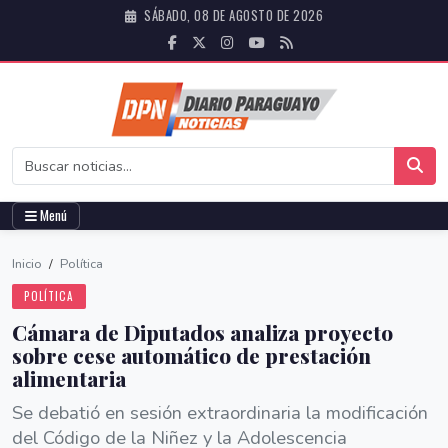
SÁBADO, 08 DE AGOSTO DE 2026
Menú
Inicio
/
Política
POLÍTICA
Cámara de Diputados analiza proyecto
sobre cese automático de prestación
alimentaria
Se debatió en sesión extraordinaria la modificación
del Código de la Niñez y la Adolescencia