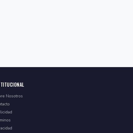
STITUCIONAL
re Nosotros
tacto
licidad
minos
vacidad