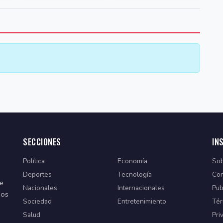
SECCIONES
IN
Política
Economía
Sob
Deportes
Tecnología
Con
de
Nacionales
Internacionales
Pub
dos
Sociedad
Entretenimiento
Tér
Salud
Pri