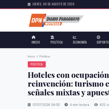
JUEVES, 06 DE AGOSTO DE 2026
INICIO
POLÍTICA
ECONOMÍA
DEPORT
Inicio
/
Política
POLÍTICA
Hoteles con ocupación
reinvención: turismo 
señales mixtas y apues
07/07/2026 04:00
4 min lectura
601 vi