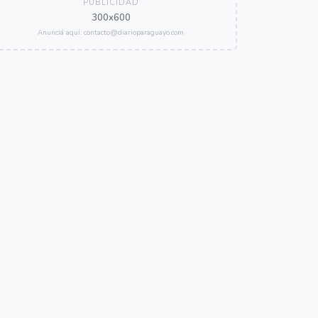
PUBLICIDAD
300x600
Anunciá aquí: contacto@diarioparaguayo.com