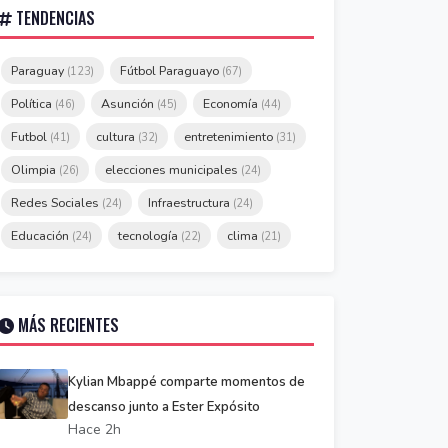
TENDENCIAS
Paraguay
Fútbol Paraguayo
(123)
(67)
Política
Asunción
Economía
(46)
(45)
(44)
Futbol
cultura
entretenimiento
(41)
(32)
(31)
Olimpia
elecciones municipales
(26)
(24)
Redes Sociales
Infraestructura
(24)
(24)
Educación
tecnología
clima
(24)
(22)
(21)
MÁS RECIENTES
Kylian Mbappé comparte momentos de
descanso junto a Ester Expósito
Hace 2h