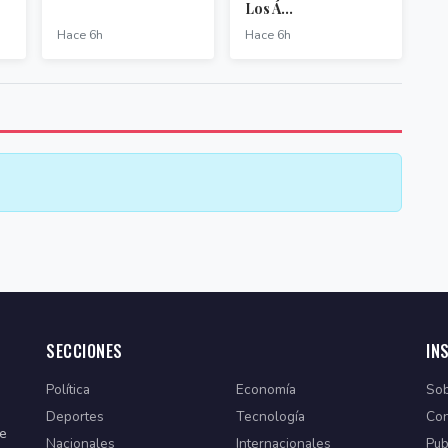
Los Á...
Hace 6h
Hace 6h
SECCIONES
IN
Política
Economía
Sob
Deportes
Tecnología
Con
de
Nacionales
Internacionales
Pub