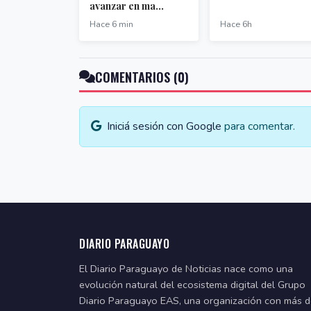
avanzar en ma...
Hace 6 min
Hace 6h
COMENTARIOS (0)
Iniciá sesión con Google
para comentar.
DIARIO PARAGUAYO
El Diario Paraguayo de Noticias nace como una
evolución natural del ecosistema digital del Grupo
Diario Paraguayo EAS, una organización con más 