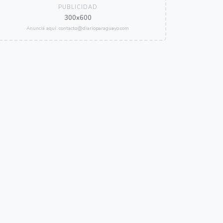
PUBLICIDAD
300x600
Anunciá aquí: contacto@diarioparaguayo.com