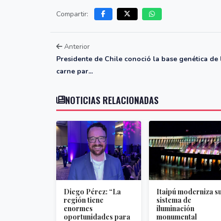
Compartir:
Anterior
Presidente de Chile conoció la base genética de 
carne par...
NOTICIAS RELACIONADAS
Diego Pérez: “La
Itaipú moderniza s
región tiene
sistema de
enormes
iluminación
oportunidades para
monumental