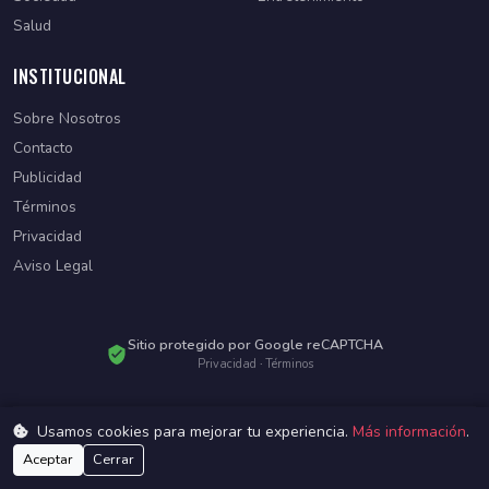
Salud
INSTITUCIONAL
Sobre Nosotros
Contacto
Publicidad
Términos
Privacidad
Aviso Legal
Sitio protegido por Google reCAPTCHA
Privacidad
·
Términos
Usamos cookies para mejorar tu experiencia.
Más información
.
© 2026 Diario Paraguayo. Todos los derechos reservados.
Desarrollado por
WebSiteParaguay
Aceptar
Cerrar